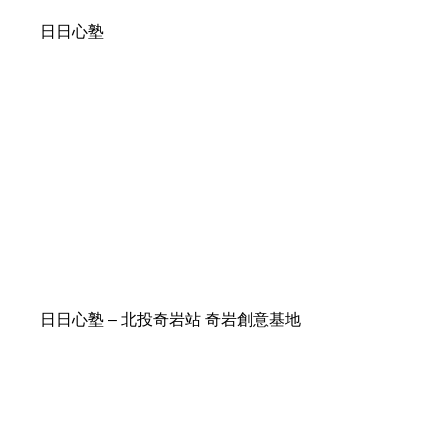
日日心塾
日日心塾 – 北投奇岩站 奇岩創意基地