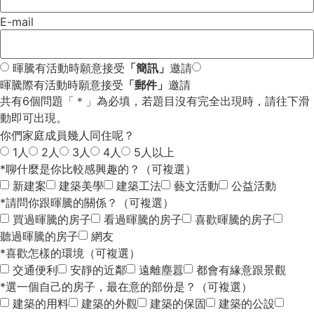
E-mail
暉騰有活動時願意接受
「簡訊」
邀請
暉騰際有活動時願意接受
「郵件」
邀請
共有6個問題「＊」為必填，若題目沒有完全出現時，請往下滑
動即可出現。
你們家庭成員幾人同住呢？
1人
2人
3人
4人
5人以上
*聊什麼是你比較感興趣的？（可複選）
新建案
建築美學
建築工法
藝文活動
公益活動
*請問你跟暉騰的關係？（可複選）
買過暉騰的房子
看過暉騰的房子
喜歡暉騰的房子
聽過暉騰的房子
網友
*喜歡怎樣的環境（可複選）
交通便利
安靜的近鄰
遠離塵囂
都會有緣意跟景觀
*選一個自己的房子，最在意的部份是？（可複選）
建築的用料
建築的外觀
建築的保固
建築的公設