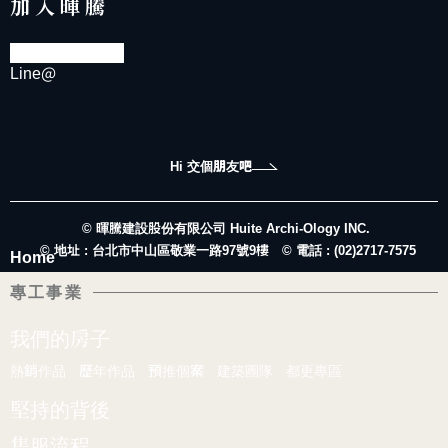
加入暉騰
Line@
Hi 交個朋友吧
© 暉騰建設股份有限公司 Huite Archi-Ology INC.
© 地址 : 台北市中山區敬業一路97號9樓
© 電話 : (02)2717-7575
Home
專工事業
我們的房子
熱銷作品
歷年作品
預推個案
建築團隊
都更專區
堅持的背後
售服流程