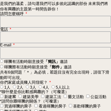
是我們的溫柔，請勾選我們可以多彼此認識的部份 未來我們將
你有興趣的主題第一時間告訴你！
請問怎麼稱呼
電話
E-mail
暉騰有活動時願意接受
「簡訊」
邀請
暉騰際有活動時願意接受
「郵件」
邀請
共有6個問題「＊」為必填，若題目沒有完全出現時，請往下滑
動即可出現。
你們家庭成員幾人同住呢？
1人
2人
3人
4人
5人以上
*聊什麼是你比較感興趣的？（可複選）
新建案
建築美學
建築工法
藝文活動
公益活動
*請問你跟暉騰的關係？（可複選）
買過暉騰的房子
看過暉騰的房子
喜歡暉騰的房子