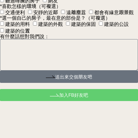
聽過暉騰的房子
網友
*喜歡怎樣的環境（可複選）
交通便利
安靜的近鄰
遠離塵囂
都會有緣意跟景觀
*選一個自己的房子，最在意的部份是？（可複選）
建築的用料
建築的外觀
建築的保固
建築的公設
建築的位置
有什麼話想對我們說：
送出來交個朋友吧
加入FB好友吧