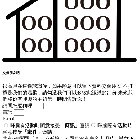
OOO
OO
OOO
OO
OOO
交個朋友吧
很高興在這邊認識你，如果願意可以留下資料交個朋友 不打
攪是我們的溫柔，請勾選我們可以多彼此認識的部份 未來我
們將你有興趣的主題第一時間告訴你！
請問怎麼稱呼
電話
E-mail
暉騰有活動時願意接受
「簡訊」
邀請
暉騰際有活動時
願意接受
「郵件」
邀請
共有6個問題「＊」為必填，若題目沒有完全出現時，請往下