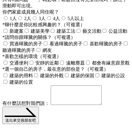
滑動即可出現。
你們家庭成員幾人同住呢？
1人
2人
3人
4人
5人以上
*聊什麼是你比較感興趣的？（可複選）
新建案
建築美學
建築工法
藝文活動
公益活動
*請問你跟暉騰的關係？（可複選）
買過暉騰的房子
看過暉騰的房子
喜歡暉騰的房子
聽過暉騰的房子
網友
*喜歡怎樣的環境（可複選）
交通便利
安靜的近鄰
遠離塵囂
都會有緣意跟景觀
*選一個自己的房子，最在意的部份是？（可複選）
建築的用料
建築的外觀
建築的保固
建築的公設
建築的位置
有什麼話想對我們說：
送出來交個朋友吧