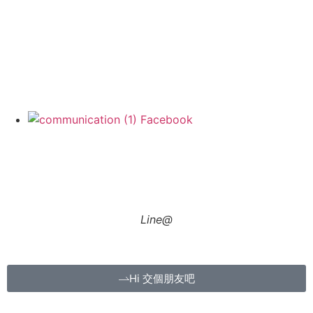
售服流程
暉騰理念
說一個暉騰的故事
最新消息
藝術公益
Follow US
Facebook
加入暉騰
Line@
Hi 交個朋友吧