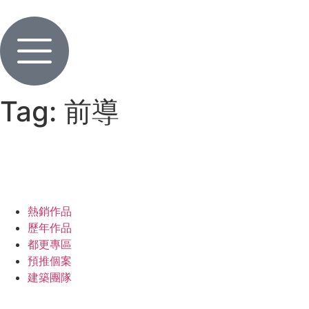
Tag:
前導
專工事業
我們的房子
熱銷作品
歷年作品
都更專區
預推個案
建築團隊
堅持的背後