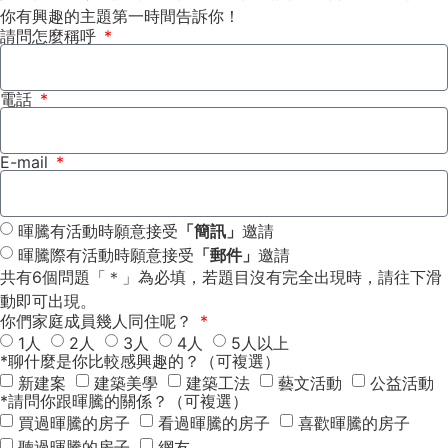
你有興趣的主題第一時間告訴你！
請問怎麼稱呼
電話
E-mail
暉騰有活動時願意接受
「簡訊」
邀請
暉騰際有活動時願意接受
「郵件」
邀請
共有6個問題「＊」為必填，若題目沒有完全出現時，請往下滑
動即可出現。
你們家庭成員幾人同住呢？
1人
2人
3人
4人
5人以上
*聊什麼是你比較感興趣的？（可複選）
新建案
建築美學
建築工法
藝文活動
公益活動
*請問你跟暉騰的關係？（可複選）
買過暉騰的房子
看過暉騰的房子
喜歡暉騰的房子
聽過暉騰的房子
網友