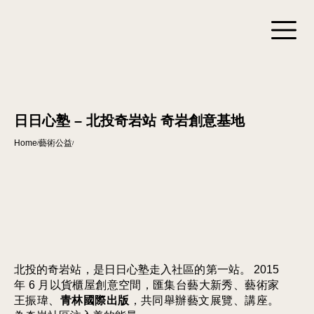
日日心塾 – 北投奇岩站 奇岩創意基地
Home
藝術公益
/
/
北投的奇岩站，是日日心塾走入社區的第一站。 2015
年 6 月以貨櫃屋創意空間，匯集台藝大新秀、藝術家
王振瑋、
青林國際出版
，共同舉辦藝文展覽、講座。