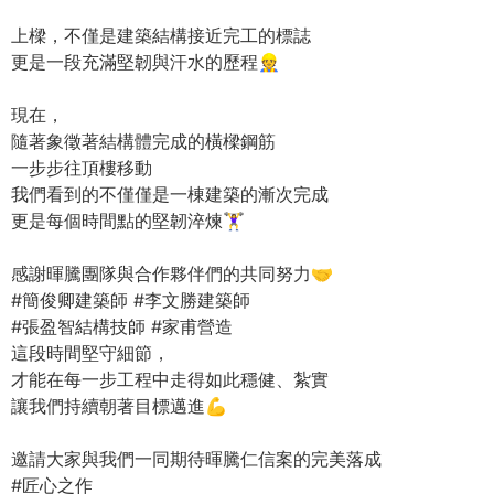
上樑，不僅是建築結構接近完工的標誌
更是一段充滿堅韌與汗水的歷程👷
現在，
隨著象徵著結構體完成的橫樑鋼筋
一步步往頂樓移動
我們看到的不僅僅是一棟建築的漸次完成
更是每個時間點的堅韌淬煉🏋️‍♀️
感謝暉騰團隊與合作夥伴們的共同努力🤝
#簡俊卿建築師 #李文勝建築師
#張盈智結構技師 #家甫營造
這段時間堅守細節，
才能在每一步工程中走得如此穩健、紮實
讓我們持續朝著目標邁進💪
邀請大家與我們一同期待暉騰仁信案的完美落成
#匠心之作