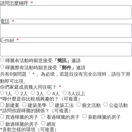
請問怎麼稱呼
電話
E-mail
暉騰有活動時願意接受
「簡訊」
邀請
暉騰際有活動時願意接受
「郵件」
邀請
共有6個問題「＊」為必填，若題目沒有完全出現時，請往下滑
動即可出現。
你們家庭成員幾人同住呢？
1人
2人
3人
4人
5人以上
*聊什麼是你比較感興趣的？（可複選）
新建案
建築美學
建築工法
藝文活動
公益活動
*請問你跟暉騰的關係？（可複選）
買過暉騰的房子
看過暉騰的房子
喜歡暉騰的房子
聽過暉騰的房子
網友
*喜歡怎樣的環境（可複選）