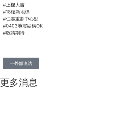
#上樑大吉
#18樓新地標
#仁義重劃中心點
#0403地震結構OK
#敬請期待
外部連結
更多消息