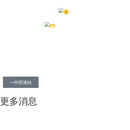
我們會持續把關好每個細節
並確保每個工程的成果
將好的產品呈現給你
#暉騰建設
#仁信案
#輕質隔間牆
#防火
外部連結
更多消息