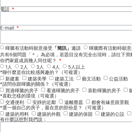
電話
E-mail
暉騰有活動時願意接受
「簡訊」
邀請
暉騰際有活動時願意
共有6個問題「＊」為必填，若題目沒有完全出現時，請往下滑
你們家庭成員幾人同住呢？
1人
2人
3人
4人
5人以上
*聊什麼是你比較感興趣的？（可複選）
新建案
建築美學
建築工法
藝文活動
公益活動
*請問你跟暉騰的關係？（可複選）
買過暉騰的房子
看過暉騰的房子
喜歡暉騰的房子
*喜歡怎樣的環境（可複選）
交通便利
安靜的近鄰
遠離塵囂
都會有緣意跟景觀
*選一個自己的房子，最在意的部份是？（可複選）
建築的用料
建築的外觀
建築的保固
建築的公設
有什麼話想對我們說：