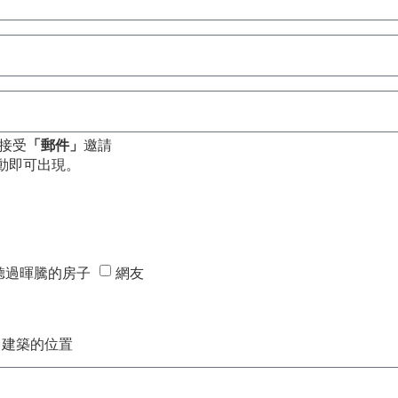
接受
「郵件」
邀請
動即可出現。
聽過暉騰的房子
網友
建築的位置