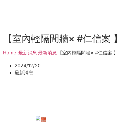
【室內輕隔間牆× #仁信案 】
Home
最新消息
最新消息
【室內輕隔間牆× #仁信案 】
/
/
/
2024/12/20
最新消息
【室內輕隔間牆×
#仁信案
】
現在建築物越來越高
傳統常用紅磚牆
堅固耐用隔音效果好