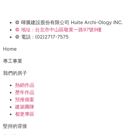
© 暉騰建設股份有限公司 Huite Archi-Ology INC.
© 地址 : 台北市中山區敬業一路97號9樓
© 電話 : (02)2717-7575
Home
專工事業
我們的房子
熱銷作品
歷年作品
預推個案
建築團隊
都更專區
堅持的背後