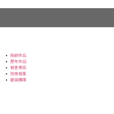
專工事業
暉騰理念
我們的房子
說一個暉
最新消息
熱銷作品
藝術公益
歷年作品
都更專區
預推個案
建築團隊
堅持的背後
售服流程