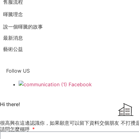
售服流程
暉騰理念
說一個暉騰的故事
最新消息
藝術公益
Follow US
Facebook
Hi there!
OOO
OO
OOO
OO
OOO
很高興在這邊認識你，如果願意可以留下資料交個朋友 不打攪
請問怎麼稱呼