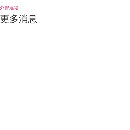
外部連結
更多消息
【賀】裸心-納景歡慶圓滿完銷！！