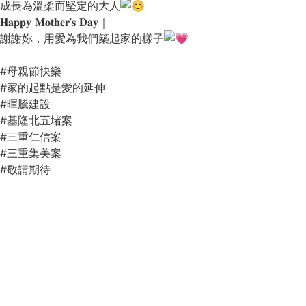
成長為溫柔而堅定的大人
𝐇𝐚𝐩𝐩𝐲 𝐌𝐨𝐭𝐡𝐞𝐫’𝐬 𝐃𝐚𝐲｜
謝謝妳，用愛為我們築起家的樣子
#母親節快樂
#家的起點是愛的延伸
#暉騰建設
#基隆北五堵案
#三重仁信案
#三重集美案
#敬請期待