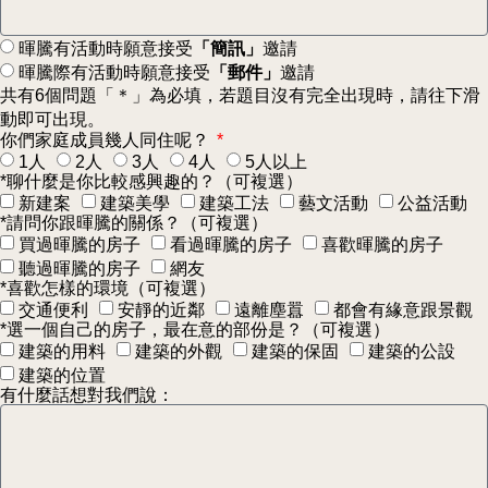
暉騰有活動時願意接受
「簡訊」
邀請
暉騰際有活動時願意接受
「郵件」
邀請
共有6個問題「＊」為必填，若題目沒有完全出現時，請往下滑
動即可出現。
你們家庭成員幾人同住呢？
1人
2人
3人
4人
5人以上
*聊什麼是你比較感興趣的？（可複選）
新建案
建築美學
建築工法
藝文活動
公益活動
*請問你跟暉騰的關係？（可複選）
買過暉騰的房子
看過暉騰的房子
喜歡暉騰的房子
聽過暉騰的房子
網友
*喜歡怎樣的環境（可複選）
交通便利
安靜的近鄰
遠離塵囂
都會有緣意跟景觀
*選一個自己的房子，最在意的部份是？（可複選）
建築的用料
建築的外觀
建築的保固
建築的公設
建築的位置
有什麼話想對我們說：