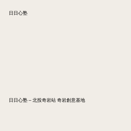
日日心塾
日日心塾 – 北投奇岩站 奇岩創意基地