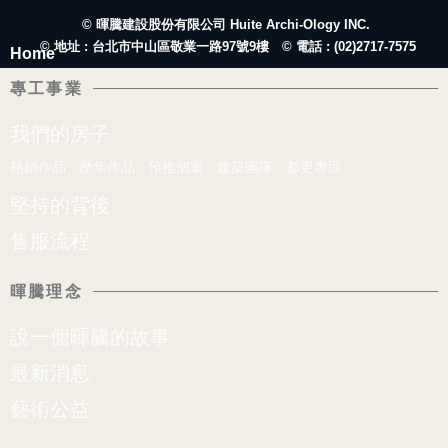
© 暉騰建設股份有限公司 Huite Archi-Ology INC.
© 地址 : 台北市中山區敬業一路97號9樓
© 電話 : (02)2717-7575
Home
專工事業
我們的房子
熱銷作品
歷年作品
預推個案
建築團隊
都更專區
堅持的背後
售服流程
暉騰理念
說一個暉騰的故事
最新消息
藝術公益